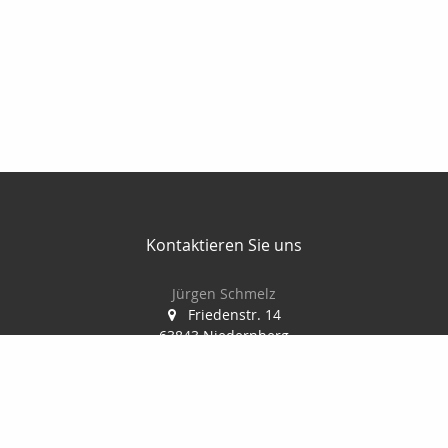
Kontaktieren Sie uns
Jürgen Schmelz
Friedenstr. 14
63843 Niedernberg
06028/ 998944
info@vm-schmelz.de
Nachricht schreiben