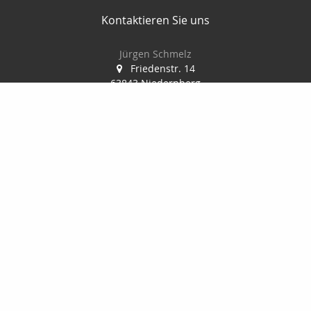
Kontaktieren Sie uns
Jürgen Schmelz
Friedenstr. 14
63843 Niedernberg
06028/ 998944
info@vm-schmelz.de
Nachricht schreiben
Startseite
Kontakt
Privat
Onlinerechner
Geldanlage