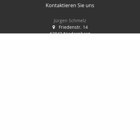
Kontaktieren Sie uns
Jürgen Schmelz
Friedenstr. 14
63843 Niedernberg
06028/ 998944
info@vm-schmelz.de
Nachricht schreiben
Startseite
Kontakt
Privat
Onlinerechner
Geldanlage